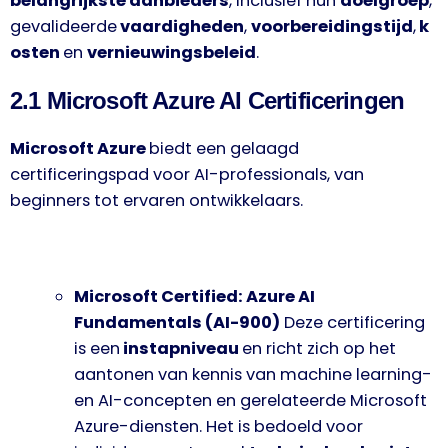
belangrijkste aanbieders
, inclusief hun
doelgroep
,
gevalideerde
vaardigheden
,
voorbereidingstijd
,
k
osten
en
vernieuwingsbeleid
.
2.1 Microsoft Azure AI Certificeringen
Microsoft Azure
biedt een gelaagd
certificeringspad voor AI-professionals, van
beginners tot ervaren ontwikkelaars.
Microsoft Certified: Azure AI
Fundamentals (AI-900)
Deze certificering
is een
instapniveau
en richt zich op het
aantonen van kennis van machine learning-
en AI-concepten en gerelateerde Microsoft
Azure-diensten. Het is bedoeld voor