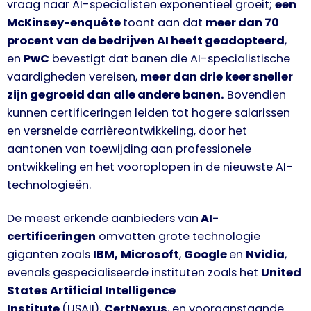
vraag naar AI-specialisten exponentieel groeit;
een
McKinsey-enquête
toont aan dat
meer dan 70
procent van de bedrijven AI heeft geadopteerd
,
en
PwC
bevestigt dat banen die AI-specialistische
vaardigheden vereisen,
meer dan drie keer sneller
zijn gegroeid dan alle andere banen.
Bovendien
kunnen certificeringen leiden tot hogere salarissen
en versnelde carrièreontwikkeling, door het
aantonen van toewijding aan professionele
ontwikkeling en het vooroplopen in de nieuwste AI-
technologieën.
De meest erkende aanbieders van
AI-
certificeringen
omvatten grote technologie
giganten zoals
IBM,
Microsoft
,
Google
en
Nvidia
,
evenals gespecialiseerde instituten zoals het
United
States Artificial Intelligence
Institute
(USAII),
CertNexus
, en vooraanstaande