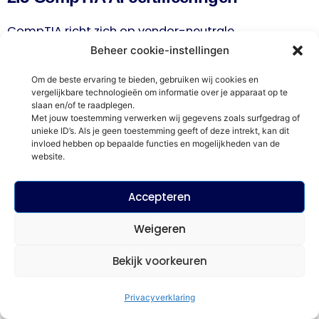
CompTIA richt zich op vendor-neutrale
certificeringen die een brede basis leggen in IT-
Beheer cookie-instellingen
vaardigheden, inclusief AI.
Om de beste ervaring te bieden, gebruiken wij cookies en
vergelijkbare technologieën om informatie over je apparaat op te
slaan en/of te raadplegen.
Met jouw toestemming verwerken wij gegevens zoals surfgedrag of
unieke ID’s. Als je geen toestemming geeft of deze intrekt, kan dit
CompTIA AI Essentials
Deze certificering
invloed hebben op bepaalde functies en mogelijkheden van de
is bedoeld voor technologiearbeiders,
website.
zakelijke professionals, studenten en
anderen die hun AI-kennis en -
Accepteren
vaardigheden willen ontwikkelen.
De
certificering is gericht op teams en
Weigeren
individuen die de verschillende lagen van AI
Bekijk voorkeuren
moeten begrijpen om AI-oplossingen
effectief en verantwoord te implementeren
Privacyverklaring
in een bedrijfsomgeving. Het biedt