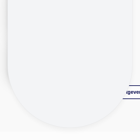
volgende stap, een sterke
match ontstaat pas wanneer
beide kanten zich begrepen
voelen.
Bij Morgan Black kijken we
verder dan cv’s en vacatures.
We brengen inhoud, context
en team fit samen, zodat
professionals tot hun recht
komen en organisaties
duurzaam kunnen bouwen.
Bekijk vacatures
Voor opdrachtgeve