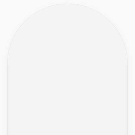
Jouw partner in het
vinden van de juiste
IT-match.
Wij verbinden organisaties en IT-specialisten op
basis van inhoud, context en teamfit. Geen ruis,
geen trial-and-error, wel duurzame matches.