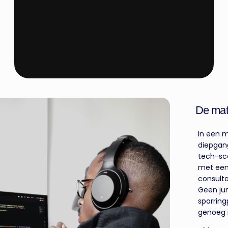
Infra Cloud & Security
(DEVOPS • AWS • KUBERNETES • AZURE • CI/CD)
De matc
Infra Cloud &
Security
In een m
diepgang
tech-sc
met een
consulta
Geen jun
sparring
genoeg i