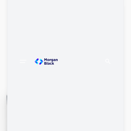
Bekijk alle vacatures
IT-matches die
inhoudelijk én
menselijk kloppen.
Of je nu een organisatie bent
die IT-talent zoekt, of een IT-
professional die toe is aan een