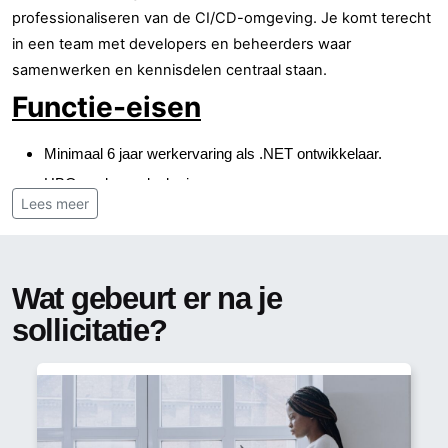
professionaliseren van de CI/CD-omgeving. Je komt terecht
in een team met developers en beheerders waar
samenwerken en kennisdelen centraal staan.
Functie-eisen
Minimaal 6 jaar werkervaring als .NET ontwikkelaar.
HBO werk- en denk niveau
Lees meer
Specialist in: C# en .NET Core
Ervaring met Angular
Ervaring met CI/CD, DevOps, Agile/sScrum
Wat gebeurt er na je
Affiniteit met data-gedreven omgevingen is een pré.
sollicitatie?
Ervaring met technologieën zoals Kafka, ElasticSearch
Cloudkennis en ervaring met OpenShift zijn een plus.
Beheerst de Nederlandse taal zowel in woord als in
geschrift.