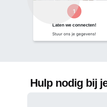
Previous
Als je een ZZP / freelancer, maar geïnteres
1
Heb je interesse? Neem dan contact op vi
Laten we connecten!
Contact Persoon:
Stuur ons je gegevens!
Dario Macnack
Hulp nodig bij je