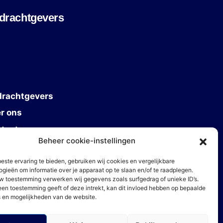
drachtgevers
rachtgevers
r ons
tact
Beheer cookie-instellingen
este ervaring te bieden, gebruiken wij cookies en vergelijkbare
ogieën om informatie over je apparaat op te slaan en/of te raadplegen.
w toestemming verwerken wij gegevens zoals surfgedrag of unieke ID’s.
geen toestemming geeft of deze intrekt, kan dit invloed hebben op bepaalde
s en mogelijkheden van de website.