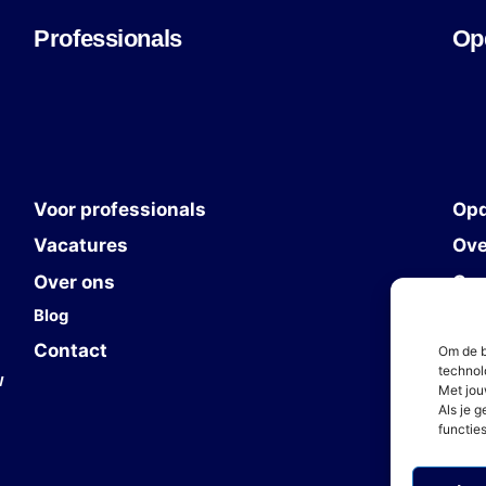
Professionals
Op
Voor professionals
Opd
Vacatures
Ove
Over ons
Con
Blog
Contact
Om de b
technol
w
Met jou
Als je 
functie