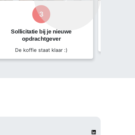
Next
 een payroll constructie zorgen.
3
7920111
Sollicitatie bij je nieuwe
opdrachtgever
Start
De koffie staat klaar :)