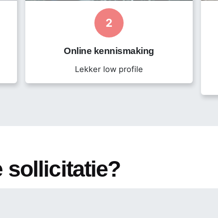
seerd bent in dit tijdelijk project, kan Morgan Black voor
2
a e-mail of telefoon. d.macnack@morganblack.nl of 020-
Online kennismaking
Lekker low profile
 sollicitatie?