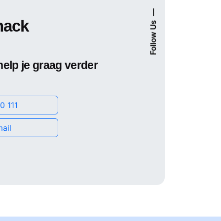
nack
Follow Us
help je graag verder
0 111
ail