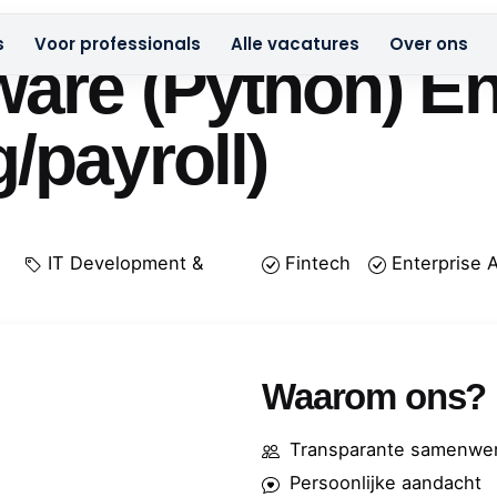
s
Voor professionals
Alle vacatures
Over ons
ware (Python) E
/payroll)
d
IT Development &
Fintech
Enterprise A
Waarom ons?
Transparante samenwer
Persoonlijke aandacht