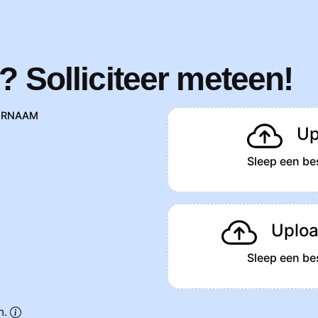
? Solliciteer meteen!
ERNAAM
Up
Sleep een bes
Uploa
Sleep een bes
n.