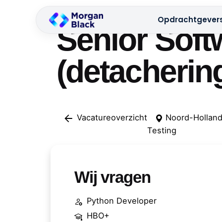
Skip
to
Opdrachtgever
Senior Soft
content
(detachering
Vacatureoverzicht
Noord-Hollan
Testing
Wij vragen
Python Developer
HBO+