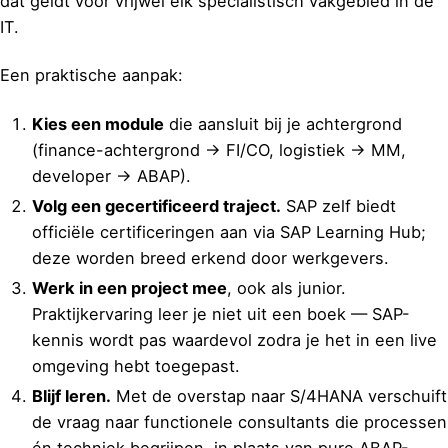
dat geldt voor vrijwel elk specialistisch vakgebied in de
IT.
Een praktische aanpak:
Kies een module
die aansluit bij je achtergrond
(finance-achtergrond → FI/CO, logistiek → MM,
developer → ABAP).
Volg een gecertificeerd traject.
SAP zelf biedt
officiële certificeringen aan via SAP Learning Hub;
deze worden breed erkend door werkgevers.
Werk in een project mee
, ook als junior.
Praktijkervaring leer je niet uit een boek — SAP-
kennis wordt pas waardevol zodra je het in een live
omgeving hebt toegepast.
Blijf leren.
Met de overstap naar S/4HANA verschuift
de vraag naar functionele consultants die processen
én techniek begrijpen, in plaats van pure ABAP-