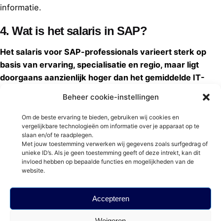
informatie.
4.
Wat is het salaris in SAP?
Het salaris voor SAP-professionals varieert sterk op
basis van ervaring, specialisatie en regio, maar ligt
doorgaans aanzienlijk hoger dan het gemiddelde IT-
salaris.
Junior consultants kunnen rekenen op een
Beheer cookie-instellingen
marktconform startsalaris, terwijl ervaren SAP-
architecten en gespecialiseerde consultants in 2026
Om de beste ervaring te bieden, gebruiken wij cookies en
vergelijkbare technologieën om informatie over je apparaat op te
uitstekende salarissen en aantrekkelijke secundaire
slaan en/of te raadplegen.
arbeidsvoorwaarden ontvangen vanwege de hoge vraag
Met jouw toestemming verwerken wij gegevens zoals surfgedrag of
unieke ID’s. Als je geen toestemming geeft of deze intrekt, kan dit
naar hun expertise
invloed hebben op bepaalde functies en mogelijkheden van de
website.
5. Is SAP nog steeds in trek in 2026?
Ja, SAP blijft in 2026 zeer gewild, gedreven door de
Accepteren
voortdurende migratie naar SAP S/4HANA en de
Weigeren