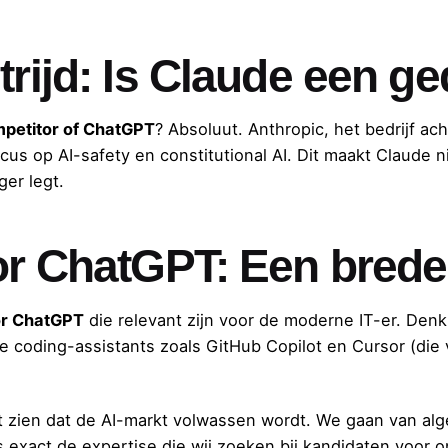
trijd: Is Claude een g
mpetitor of ChatGPT
? Absoluut. Anthropic, het bedrijf ac
 op AI-safety en constitutional AI. Dit maakt Claude nie
ger legt.
or ChatGPT: Een brede
or ChatGPT
die relevant zijn voor de moderne IT-er. Den
 coding-assistants zoals GitHub Copilot en Cursor (die
at zien dat de AI-markt volwassen wordt. We gaan van al
 is exact de expertise die wij zoeken bij kandidaten voor 